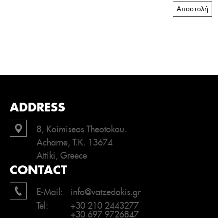
Αποστολή
ADDRESS
8, Koimiseos Theotokou.
Acharne, T.K. 13674
Attiki, Greece
CONTACT
E-Mail:
info@vatzedakis.gr
Tel:
+30 210 2443277
+30 697 9726847