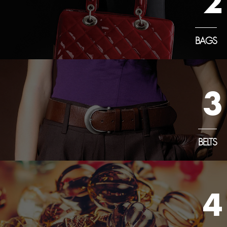
2
BAGS
3
BELTS
4