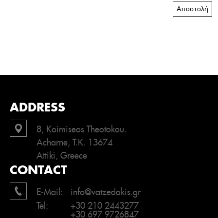
Αποστολή
ADDRESS
8, Koimiseos Theotokou.
Acharne, T.K. 13674
Attiki, Greece
CONTACT
E-Mail:
info@vatzedakis.gr
Tel:
+30 210 2443277
+30 697 9726847