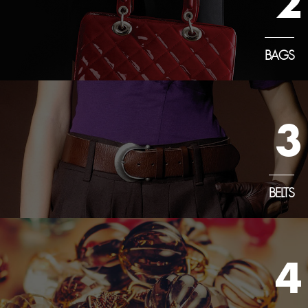
2
BAGS
3
BELTS
4