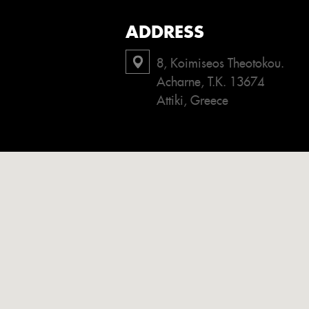
ADDRESS
8, Koimiseos Theotokou.
Acharne, T.K. 13674
Attiki, Greece