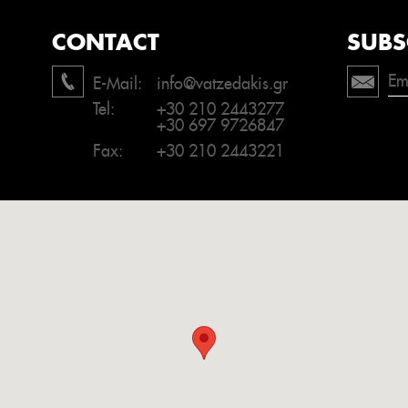
CONTACT
SUBS
E-Mail:
info@vatzedakis.gr
Tel:
+30 210 2443277
+30 697 9726847
Fax:
+30 210 2443221