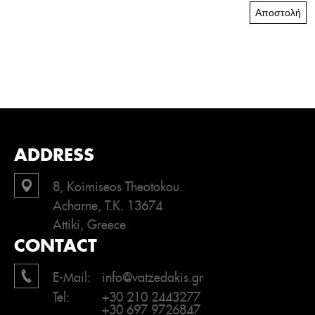
Αποστολή
ADDRESS
8, Koimiseos Theotokou.
Acharne, T.K. 13674
Attiki, Greece
CONTACT
E-Mail:
info@vatzedakis.gr
Tel:
+30 210 2443277
+30 697 9726847