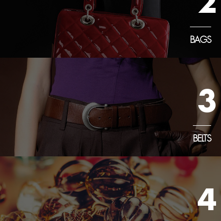
2
BAGS
3
BELTS
4