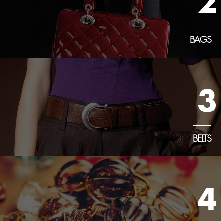
2
BAGS
3
BELTS
4