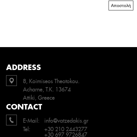
Αποστολή
ADDRESS
8, Koimiseos Theotokou.
Acharne, T.K. 13674
Attiki, Greece
CONTACT
E-Mail:
info@vatzedakis.gr
Tel:
+30 210 2443277
+30 697 9726847