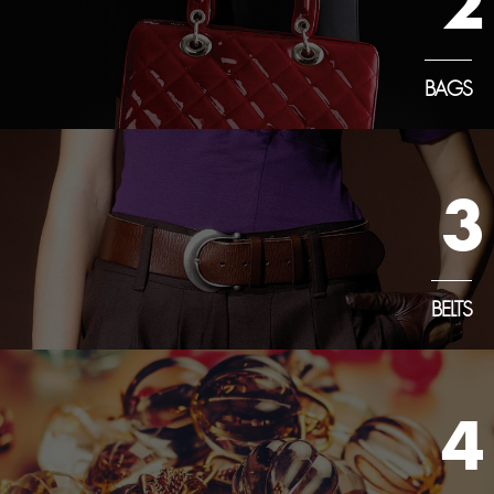
2
BAGS
3
BELTS
4