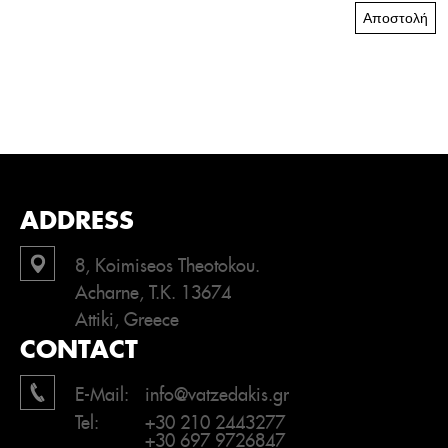
Αποστολή
ADDRESS
8, Koimiseos Theotokou.
Acharne, T.K. 13674
Attiki, Greece
CONTACT
E-Mail:
info@vatzedakis.gr
Tel:
+30 210 2443277
+30 697 9726847