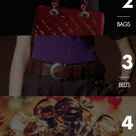
2
BAGS
3
BELTS
4