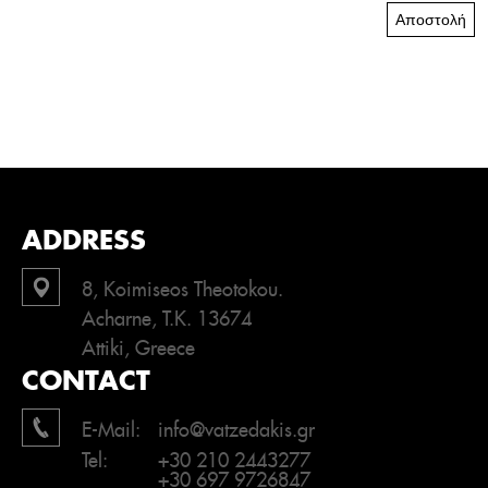
Αποστολή
ADDRESS
8, Koimiseos Theotokou.
Acharne, T.K. 13674
Attiki, Greece
CONTACT
E-Mail:
info@vatzedakis.gr
Tel:
+30 210 2443277
+30 697 9726847