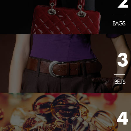
2
BAGS
3
BELTS
4