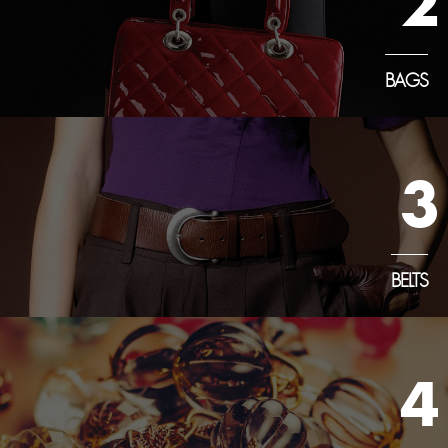
2
BAGS
3
BELTS
4