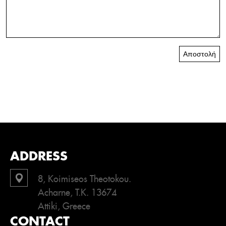
Αποστολή
ADDRESS
8, Koimiseos Theotokou.
Acharne, T.K. 13674
Attiki, Greece
CONTACT