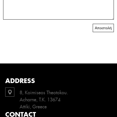
Αποστολή
ADDRESS
8, Koimiseos Theotokou.
Acharne, T.K. 13674
Attiki, Greece
CONTACT