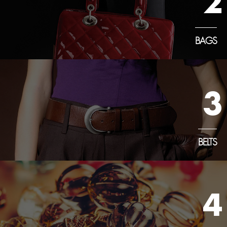
2
BAGS
3
BELTS
4