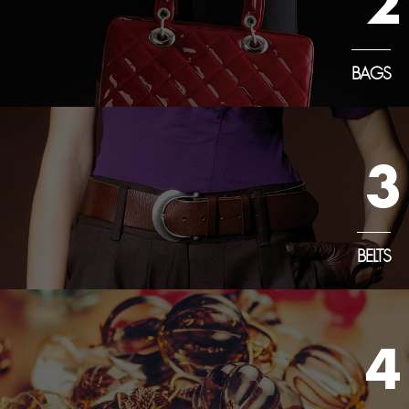
2
BAGS
3
BELTS
4