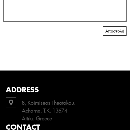
Αποστολή
ADDRESS
8, Koimiseos Theotokou.
Acharne, T.K. 13674
Attiki, Greece
CONTACT